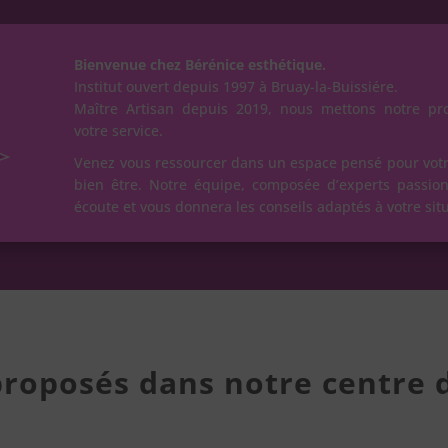
Bienvenue chez Bérénice esthétique.
Institut ouvert depuis 1997 à Bruay-la-Buissiére.
Maître Artisan depuis 2019, nous mettons notre pr
votre service.
Venez vous ressourcer dans un espace pensé pour votr
bien être. Notre équipe, composée d’experts passion
écoute et vous donnera les conseils adaptés à votre sit
proposés dans notre centre 