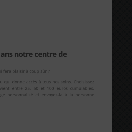
dans notre centre de
i fera plaisir à coup sûr ?
au qui donne accès à tous nos soins. Choisissez
vient entre 25, 50 et 100 euros cumulables.
ge personnalisé et envoyez-la à la personne