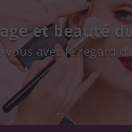
Onglerie
ssionnels subliment vo
vos pieds.